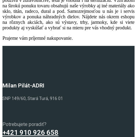
používa v zdravotníctve, teda je vhodná i na sterilizáciu. Vzhľadom
na širokú ponuku tovaru obsahujú naše výrobky aj iné materiály ako
sklo, titán, radeco, dural a pod. Samozrejmosťou u nás je i servis
výrobkov a ponuka náhradných dielov. Nájdete nás okrem eshopu
na rôznych akciách, ako sú výstavy, trhy, jarmoky, kde si viete
produkty aj vyskúšať a vybrať si na mieru pre vás vhodný produkt.
Prajeme vám príjemné nakupovanie.
Milan Pilát-ADRI
SNP 149/60, Stará Turá, 916 01
Potrebujete poradiť?
+421 910 926 658