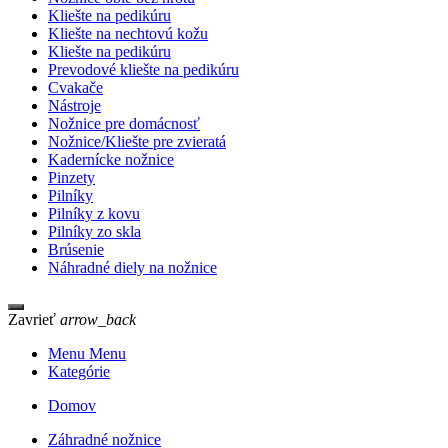
Kliešte na pedikúru
Kliešte na nechtovú kožu
Kliešte na pedikúru
Prevodové kliešte na pedikúru
Cvakače
Nástroje
Nožnice pre domácnosť
Nožnice/Kliešte pre zvieratá
Kadernícke nožnice
Pinzety
Pilníky
Pilníky z kovu
Pilníky zo skla
Brúsenie
Náhradné diely na nožnice
Zavrieť
arrow_back
Menu Menu
Kategórie
Domov
Záhradné nožnice