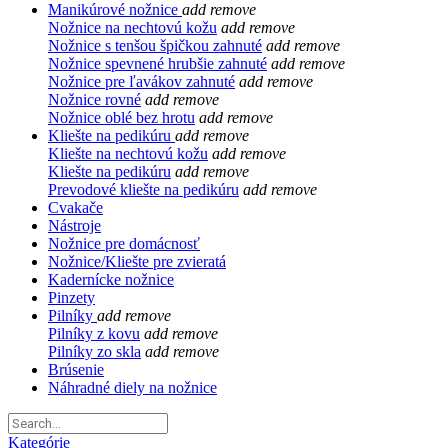
Manikúrové nožnice
add
remove
Nožnice na nechtovú kožu
add
remove
Nožnice s tenšou špičkou zahnuté
add
remove
Nožnice spevnené hrubšie zahnuté
add
remove
Nožnice pre ľavákov zahnuté
add
remove
Nožnice rovné
add
remove
Nožnice oblé bez hrotu
add
remove
Kliešte na pedikúru
add
remove
Kliešte na nechtovú kožu
add
remove
Kliešte na pedikúru
add
remove
Prevodové kliešte na pedikúru
add
remove
Cvakače
Nástroje
Nožnice pre domácnosť
Nožnice/Kliešte pre zvieratá
Kadernícke nožnice
Pinzety
Pilníky
add
remove
Pilníky z kovu
add
remove
Pilníky zo skla
add
remove
Brúsenie
Náhradné diely na nožnice
Kategórie