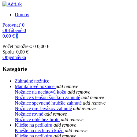
Domov
Porovnať
0
Obľúbené
0
0,00 €
0
Počet položiek: 0
0,00 €
Spolu
0,00 €
Objednávka
Kategórie
Záhradné nožnice
Manikúrové nožnice
add
remove
Nožnice na nechtovú kožu
add
remove
Nožnice s tenšou špičkou zahnuté
add
remove
Nožnice spevnené hrubšie zahnuté
add
remove
Nožnice pre ľavákov zahnuté
add
remove
Nožnice rovné
add
remove
Nožnice oblé bez hrotu
add
remove
Kliešte na pedikúru
add
remove
Kliešte na nechtovú kožu
add
remove
Kliešte na pedikúru
add
remove