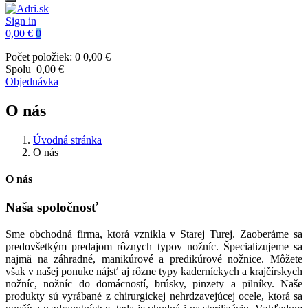
Sign in
0,00 €
0
Počet položiek: 0
0,00 €
Spolu
0,00 €
Objednávka
O nás
Úvodná stránka
O nás
O nás
Naša spoločnosť
Sme obchodná firma, ktorá vznikla v Starej Turej. Zaoberáme sa
predovšetkým predajom rôznych typov nožníc. Špecializujeme sa
najmä na záhradné, manikúrové a predikúrové nožnice. Môžete
však v našej ponuke nájsť aj rôzne typy kaderníckych a krajčírskych
nožníc, nožníc do domácností, brúsky, pinzety a pilníky. Naše
produkty sú vyrábané z chirurgickej nehrdzavejúcej ocele, ktorá sa