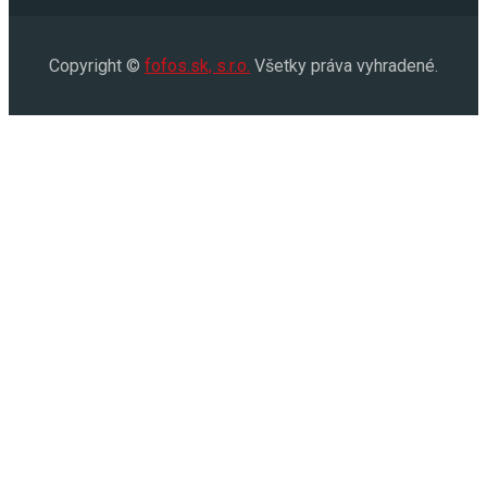
Copyright ©
fofos.sk, s.r.o.
Všetky práva vyhradené.