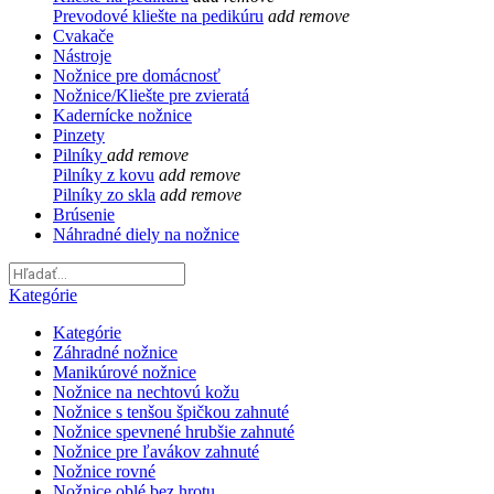
Prevodové kliešte na pedikúru
add
remove
Cvakače
Nástroje
Nožnice pre domácnosť
Nožnice/Kliešte pre zvieratá
Kadernícke nožnice
Pinzety
Pilníky
add
remove
Pilníky z kovu
add
remove
Pilníky zo skla
add
remove
Brúsenie
Náhradné diely na nožnice
Kategórie
Kategórie
Záhradné nožnice
Manikúrové nožnice
Nožnice na nechtovú kožu
Nožnice s tenšou špičkou zahnuté
Nožnice spevnené hrubšie zahnuté
Nožnice pre ľavákov zahnuté
Nožnice rovné
Nožnice oblé bez hrotu