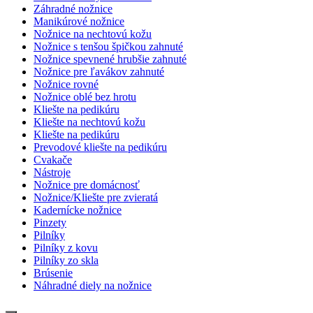
Záhradné nožnice
Manikúrové nožnice
Nožnice na nechtovú kožu
Nožnice s tenšou špičkou zahnuté
Nožnice spevnené hrubšie zahnuté
Nožnice pre ľavákov zahnuté
Nožnice rovné
Nožnice oblé bez hrotu
Kliešte na pedikúru
Kliešte na nechtovú kožu
Kliešte na pedikúru
Prevodové kliešte na pedikúru
Cvakače
Nástroje
Nožnice pre domácnosť
Nožnice/Kliešte pre zvieratá
Kadernícke nožnice
Pinzety
Pilníky
Pilníky z kovu
Pilníky zo skla
Brúsenie
Náhradné diely na nožnice