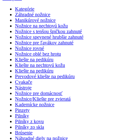
Kategórie
Záhradné nožnice
Manikúrové nožnice
Nožnice na nechtovú kožu
Nožnice s tenšou špičkou zahnuté
Nožnice spevnené hrubšie zahnuté
Nožnice pre ľavákov zahnuté
Nožnice rovné
Nožnice oblé bez hrotu
Kliešte na pedikúru
Kliešte na nechtovú kožu
Kliešte na pedikúru
Prevodové kliešte na pedikúru
Cvakače
Nástroje
Nožnice pre domácnosť
Nožnice/Kliešte pre zvieratá
Kadernícke nožnice
Pinzety
Pilníky
Pilníky z kovu
Pilníky zo skla
Brúsenie
Náhradné diely na nožnice